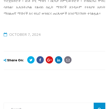
ፕሮጀክተሮች ፣ ፎቶ ኮፒ ማሽን ፣ በርካታ ኮምፒውተሮች ፣ ተሽከርካሪ ሞተር
ሳይክል፣ ኤሌክትሪካል የልብስ ስፌት ማሽኖች እንዲሁም የተለያዩ አይነት
ማሰልጠኛ ማሽኖች እና የቢሮ ወንበርና ጠረጴዛዎች እንደሚገኙበት ተገልጿል።
OCTOBER 7, 2024
Share On: