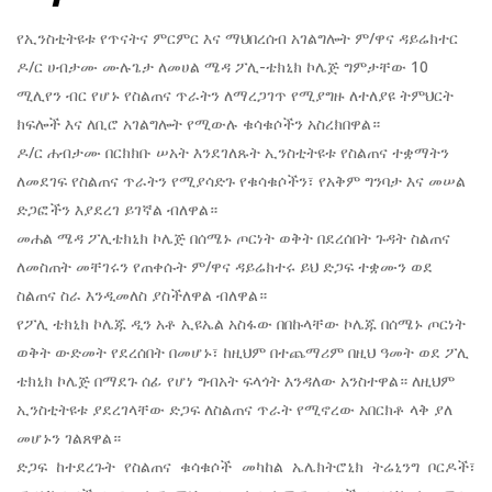
የኢንስቲትዩቱ የጥናትና ምርምር እና ማህበረሰብ አገልግሎት ም/ዋና ዳይሬክተር
ዶ/ር ሀብታሙ ሙሉጌታ ለመሀል ሜዳ ፖሊ-ቴክኒክ ኮሌጅ ግምታቸው 10
ሚሊየን ብር የሆኑ የስልጠና ጥራትን ለማረጋገጥ የሚያግዙ ለተለያዩ ትምህርት
ክፍሎች እና ለቢሮ አገልግሎት የሚውሉ ቁሳቁሶችን አስረክበዋል።
ዶ/ር
ሐብታሙ በርክክቡ ሠአት እንደገለጹት ኢንስቲትዩቱ የስልጠና ተቋማትን
ለመደገፍ የስልጠና ጥራትን የሚያሳድጉ የቁሳቁሶችን፣ የአቅም ግንባታ እና መሠል
ድጋፎችን እያደረገ ይገኛል ብለዋል።
መሐል ሜዳ ፖሊቴክኒክ ኮሌጅ በሰሜኑ ጦርነት ወቅት በደረሰበት ጉዳት ስልጠና
ለመስጠት መቸገሩን የጠቀሱት ም/ዋና ዳይሬክተሩ ይህ ድጋፍ ተቋሙን ወደ
ስልጠና ስራ እንዲመለስ ያስችለዋል ብለዋል።
የፖሊ ቴክኒክ ኮሌጁ ዲን አቶ ኢዩኤል አስፋው በበኩላቸው ኮሌጁ በሰሜኑ ጦርነት
ወቅት ውድመት የደረሰበት በመሆኑ፣ ከዚህም በተጨማሪም በዚህ ዓመት ወደ ፖሊ
ቴክኒክ ኮሌጅ በማደጉ ሰፊ የሆነ ግብአት ፍላጎት እንዳለው አንስተዋል። ለዚህም
ኢንስቲትዩቱ ያደረገላቸው ድጋፍ ለስልጠና ጥራት የሚኖረው አበርክቶ ላቅ ያለ
መሆኑን ገልጸዋል።
ድጋፍ ከተደረጉት የስልጠና ቁሳቁሶች መካከል ኤሌክትሮኒክ ትሬኒንግ ቦርዶች፣