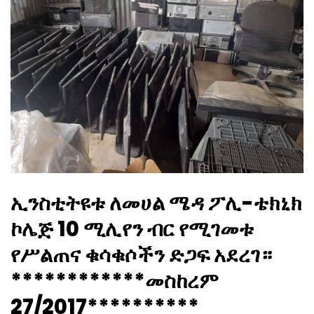
ኢንስቲትዩቱ ለመሀል ሜዳ ፖሊ-ቴክኒክ
ኮሌጅ 10 ሚሊየን ብር የሚገመቱ
የሥልጠና ቁሳቁሶችን ድጋፍ አደረገ።
************መስከረም
27/2017**********