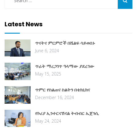
Latest News
ጥናትና ምርምሮች በሼልፍ ሳይወሰኑ
June 6, 2024
ጥራት ማረጋገጥ ዓላማው ያደረገው
May 15, 2025
ጥምር የስልጠና ስልትን በቴክኒክና
December 16, 2024
የኮሪያ ኢንተርናሽናል ትብብር ኤጀንሲ
May 24, 2024